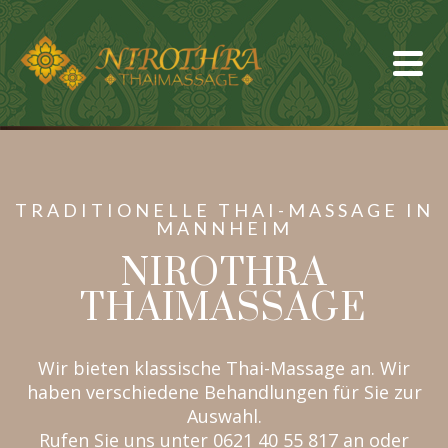
TRADITIONELLE THAI-MASSAGE IN
MANNHEIM
NIROTHRA
THAIMASSAGE
Wir bieten klassische Thai-Massage an. Wir
haben verschiedene Behandlungen für Sie zur
Auswahl.
Rufen Sie uns unter 0621 40 55 817 an oder